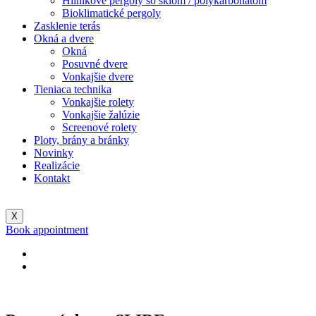
Hliníkové pergoly so sklom / polykarbonátom
Bioklimatické pergoly
Zasklenie terás
Okná a dvere
Okná
Posuvné dvere
Vonkajšie dvere
Tieniaca technika
Vonkajšie rolety
Vonkajšie žalúzie
Screenové rolety
Ploty, brány a bránky
Novinky
Realizácie
Kontakt
X
Book appointment