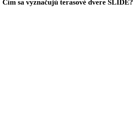
Čím sa vyznačujú terasové dvere
SLIDE
?