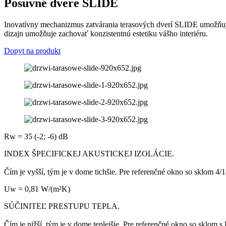
Posuvné dvere
SLIDE
Inovatívny mechanizmus zatvárania terasových dverí SLIDE umožňuje 
dizajn umožňuje zachovať konzistentnú estetiku vášho interiéru.
Dopyt na produkt
Rw = 35 (-2; -6) dB
INDEX ŠPECIFICKEJ AKUSTICKEJ IZOLÁCIE.
Čím je vyšší, tým je v dome tichšie. Pre referenčné okno so sklom 4/1
Uw = 0,81 W/(m²K)
SÚČINITEĽ PRESTUPU TEPLA.
Čím je nižší, tým je v dome teplejšie. Pre referenčné okno so sklo