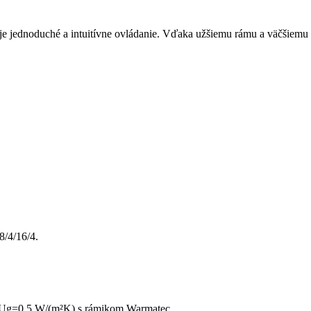
jednoduché a intuitívne ovládanie. Vďaka užšiemu rámu a väčšiemu pre
8/4/16/4.
m s Ug=0,5 W/(m²K) s rámikom Warmatec.