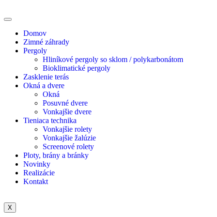
Domov
Zimné záhrady
Pergoly
Hliníkové pergoly so sklom / polykarbonátom
Bioklimatické pergoly
Zasklenie terás
Okná a dvere
Okná
Posuvné dvere
Vonkajšie dvere
Tieniaca technika
Vonkajšie rolety
Vonkajšie žalúzie
Screenové rolety
Ploty, brány a bránky
Novinky
Realizácie
Kontakt
X