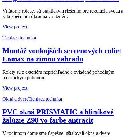
Vnútorné roletky sú praktickým riešením pre reguláciu svetla a
zabezpečenie súkromia v interiéri.
View project
Tieniaca technika
Montáž vonkajších screenových roliet
Lomax na zimnú záhradu
Rolety sú z exteriéru nepriehľadné a ovládané pohodlným
motorickým pohonom.
View project
Okná a dvere
Tieniaca technika
PVC okná PRISMATIC a hliníkové
žalúzie Z90 vo farbe antracit
V rodinnom dome sme úspešne inštalovali okná a dvere