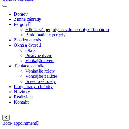
Domov
Zimné záhrady
Pergoly
Hliníkové pergoly so sklom / polykarbonátom
Bioklimatické pergoly
Zasklenie terás
Okná a dvere
Okná
Posuvné dvere
Vonkajšie dvere
Tieniaca technika
Vonkajšie rolety
Vonkajšie žalúzie
Screenové rolety
Ploty, brány a bránky
Novinky
Realizácie
Kontakt
X
Book appointment