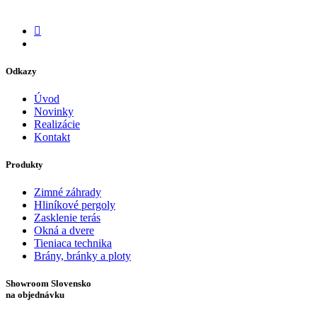
Odkazy
Úvod
Novinky
Realizácie
Kontakt
Produkty
Zimné záhrady
Hliníkové pergoly
Zasklenie terás
Okná a dvere
Tieniaca technika
Brány, bránky a ploty
Showroom Slovensko
na objednávku