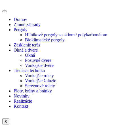
Domov
Zimné záhrady
Pergoly
Hliníkové pergoly so sklom / polykarbonátom
Bioklimatické pergoly
Zasklenie terás
Okná a dvere
Okná
Posuvné dvere
Vonkajšie dvere
Tieniaca technika
Vonkajšie rolety
Vonkajšie žalúzie
Screenové rolety
Ploty, brány a bránky
Novinky
Realizácie
Kontakt
X