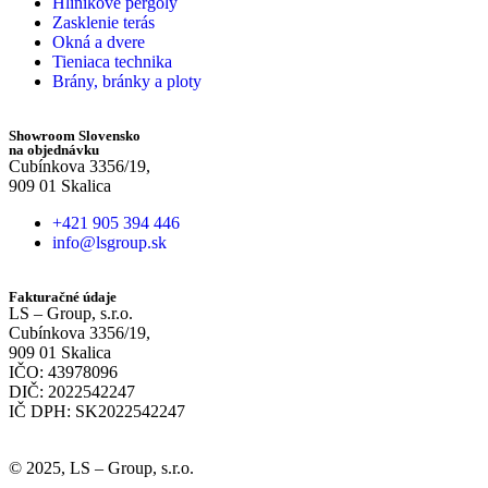
Hliníkové pergoly
Zasklenie terás
Okná a dvere
Tieniaca technika
Brány, bránky a ploty
Showroom Slovensko
na objednávku
Cubínkova 3356/19,
909 01 Skalica
+421 905 394 446
info@lsgroup.sk
Fakturačné údaje
LS – Group, s.r.o.
Cubínkova 3356/19,
909 01 Skalica
IČO: 43978096
DIČ: 2022542247
IČ DPH: SK2022542247
© 2025, LS – Group, s.r.o.