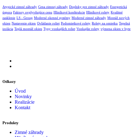
Atypické zimné záhrady
Cena zimnej záhrady
Doplnky pre zimné záhrady
Energetická
úspora
Faktory ovplyvňujúce cenu
Hliníkové konštrukcie
Hliníkové rolety
Kvalitné
zasklenie
LS - Group
Moderné okenné systémy
Moderné zimné záhrady
Montáž nových
okien
Nastavenie okien
Ovládanie roliet
Podomietkové rolety
Rolety na omietku
Tepelná
izolácia
Teplá montáž okien
Typy vonkajších roliet
Vonkajšie rolety
výmena okien v byte
Odkazy
Úvod
Novinky
Realizácie
Kontakt
Produkty
Zimné záhrady