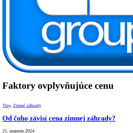
Faktory ovplyvňujúce cenu
Tipy
,
Zimné záhrady
Od čoho závisí cena zimnej záhrady?
21. augusta 2024