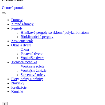
Cenová ponuka
Domov
Zimné záhrady
Pergoly
Hliníkové pergoly so sklom / polykarbonátom
Bioklimatické pergoly
Zasklenie terás
Okná a dvere
Okná
Posuvné dvere
Vonkajšie dvere
Tieniaca technika
Vonkajšie rolety
Vonkajšie žalúzie
Screenové rolety
Ploty, brány a bránky
Novinky
Realizácie
Kontakt
X