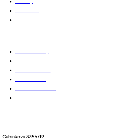
Novinky
Realizácie
Kontakt
Produkty
Zimné záhrady
Hliníkové pergoly
Zasklenie terás
Okná a dvere
Tieniaca technika
Brány, bránky a ploty
Showroom Slovensko
na objednávku
Cubínkova 3356/19,