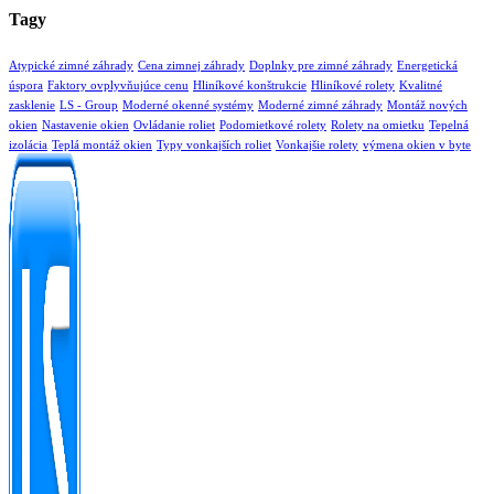
Tagy
Atypické zimné záhrady
Cena zimnej záhrady
Doplnky pre zimné záhrady
Energetická
úspora
Faktory ovplyvňujúce cenu
Hliníkové konštrukcie
Hliníkové rolety
Kvalitné
zasklenie
LS - Group
Moderné okenné systémy
Moderné zimné záhrady
Montáž nových
okien
Nastavenie okien
Ovládanie roliet
Podomietkové rolety
Rolety na omietku
Tepelná
izolácia
Teplá montáž okien
Typy vonkajších roliet
Vonkajšie rolety
výmena okien v byte