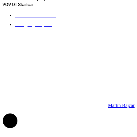
909 01 Skalica
+421 905 394 446
info@lsgroup.sk
Fakturačné údaje
LS – Group, s.r.o.
Cubínkova 3356/19,
909 01 Skalica
IČO: 43978096
DIČ: 2022542247
IČ DPH: SK2022542247
© 2025, LS – Group, s.r.o.
Created by
Martin Bajcar