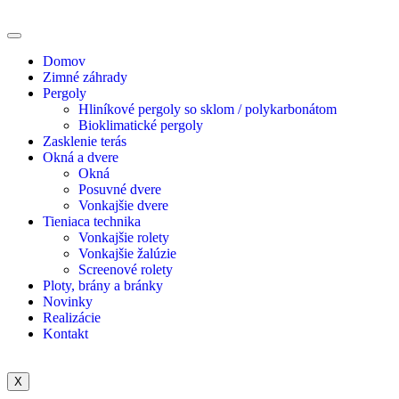
Domov
Zimné záhrady
Pergoly
Hliníkové pergoly so sklom / polykarbonátom
Bioklimatické pergoly
Zasklenie terás
Okná a dvere
Okná
Posuvné dvere
Vonkajšie dvere
Tieniaca technika
Vonkajšie rolety
Vonkajšie žalúzie
Screenové rolety
Ploty, brány a bránky
Novinky
Realizácie
Kontakt
X