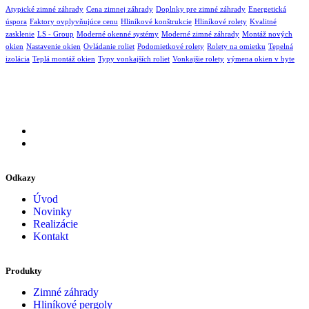
Atypické zimné záhrady
Cena zimnej záhrady
Doplnky pre zimné záhrady
Energetická
úspora
Faktory ovplyvňujúce cenu
Hliníkové konštrukcie
Hliníkové rolety
Kvalitné
zasklenie
LS - Group
Moderné okenné systémy
Moderné zimné záhrady
Montáž nových
okien
Nastavenie okien
Ovládanie roliet
Podomietkové rolety
Rolety na omietku
Tepelná
izolácia
Teplá montáž okien
Typy vonkajších roliet
Vonkajšie rolety
výmena okien v byte
Odkazy
Úvod
Novinky
Realizácie
Kontakt
Produkty
Zimné záhrady
Hliníkové pergoly