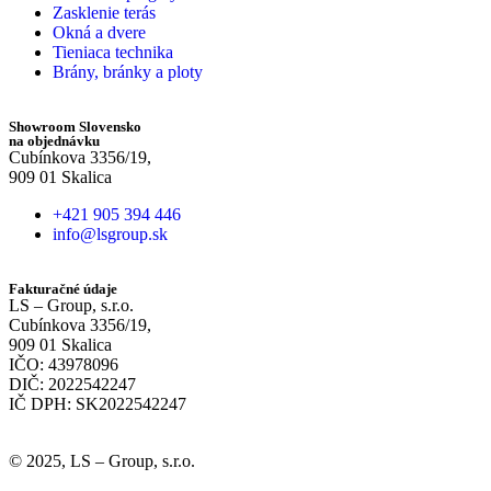
Zasklenie terás
Okná a dvere
Tieniaca technika
Brány, bránky a ploty
Showroom Slovensko
na objednávku
Cubínkova 3356/19,
909 01 Skalica
+421 905 394 446
info@lsgroup.sk
Fakturačné údaje
LS – Group, s.r.o.
Cubínkova 3356/19,
909 01 Skalica
IČO: 43978096
DIČ: 2022542247
IČ DPH: SK2022542247
© 2025, LS – Group, s.r.o.