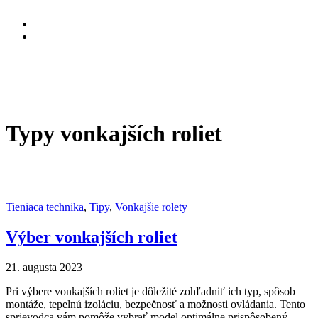
Typy vonkajších roliet
Tieniaca technika
,
Tipy
,
Vonkajšie rolety
Výber vonkajších roliet
21. augusta 2023
Pri výbere vonkajších roliet je dôležité zohľadniť ich typ, spôsob
montáže, tepelnú izoláciu, bezpečnosť a možnosti ovládania. Tento
sprievodca vám pomôže vybrať model optimálne prispôsobený